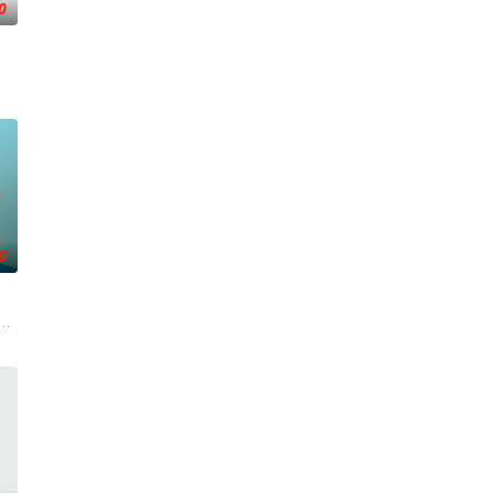
0
种不方便的旅行，但因为是龙宇的上
0
求紧急医疗救助。一路上，她既遭遇
复可能的四肢——的治疗方法，而一步步踏入在追求理想的理性与疯狂之
根廷造型师丽娜在瑞士的一场颁奖典礼后，被一种突如其来的冲动驱使。回到布