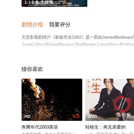
1-1全集/大结局
剧情介绍
我要评分
天堂影视剧情片《家庭作业1982》是一部由JamesBeshear
JoanCollins,MichaelMorgan,ShellKepler,La
费观看高清未删减完整版电影大全就上天堂电影网，更多相
猜你喜欢
HD
6.0
DVD
奔腾年代2003英语
转校生：再见亲爱的