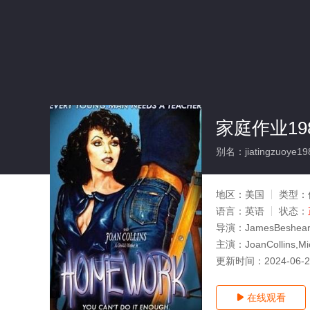
家庭作业198
别名：jiatingzuoye19
地区：
美国
类型：
语言：
英语
状态：
导演：
JamesBeshea
主演：
JoanCollins,M
更新时间：
2024-06-
在线观看
