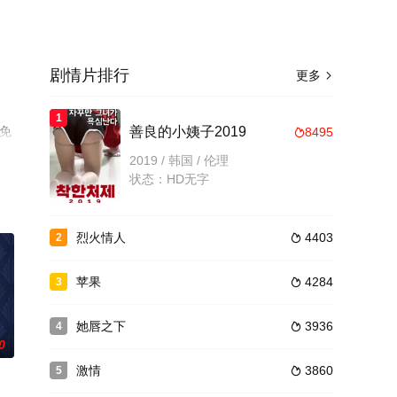
剧情片排行
更多

1
机免
善良的小姨子2019
8495

2019 / 韩国 / 伦理
状态：HD无字
烈火情人
4403
2

苹果
4284
3

她唇之下
3936
4

0
激情
3860
5
