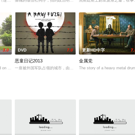
活失意的汽车制造商查尔斯•霍华德（杰夫•布里吉斯 Jeff Br
美（莲佛美沙子 饰）是青梅竹马的好友，感情十分要好的两人曾经许下过结为连
落魄的徵信社狗仔，拍到政治明星的緋聞照片。以為是得以翻身的救
黑斯廷斯上尉应波洛之邀，在事
3.0
DVD
7.0
更新HD中字
7.
恶童日记2013
金属党
道场修行不但没获改善，反倒信众不停上门求诊。灵媒工作让君雅没了时间练球
 on a true story about two unusual b
一座被外国军队占领的城市，由于粮食短缺，人民生活艰难困苦，一位
The story of a heavy metal dru