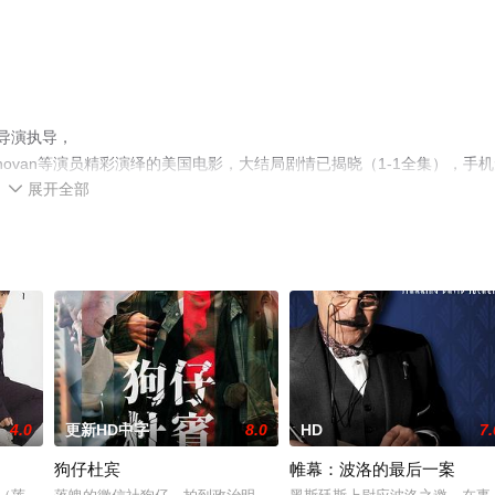
s导演执导，
nnyHorn,ErinDonovan等演员精彩演绎的美国电影，大结局剧情已揭晓（1-1全集），手
展开全部
关信息可移步至豆瓣电影、电视猫或剧情网等平台了解。

4.0
更新HD中字
8.0
HD
7.
狗仔杜宾
帷幕：波洛的最后一案