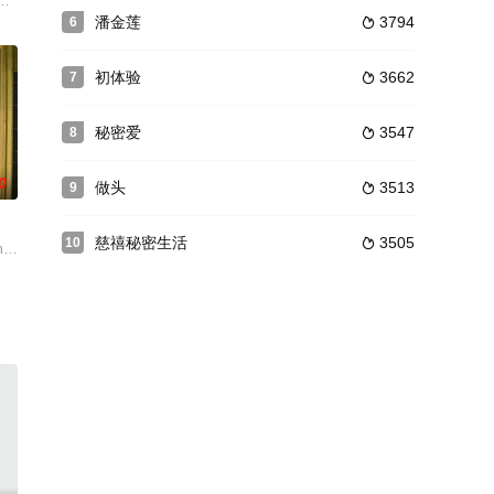
理的纯洁诺言。之后，因为种种意
贖，卻捲入黑白兩道追殺角力。
隔多年后回到了现已是乡间旅馆的斯泰尔斯庄园——这对老朋友初次相遇并共
潘金莲
3794
6

初体验
3662
7

秘密爱
3547
8

0
做头
3513
9

慈禧秘密生活
3505
10

年轻妇女只好带着双胞胎儿子们投靠住在乡间的母亲。这位“外婆”不仅
mmer who blows his eardrums out a