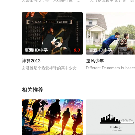
大萧条时期，每个人都要守住一个梦想，以此来度过最黑暗的时光，生
一夫（森田直幸 饰）和一
更新HD中字
8.0
更新HD中字
神算2013
逆风少年
谢君雅是个热爱棒球的高中少女，因天生阴阳眼而不堪其扰。去
Different Drummers is based
相关推荐