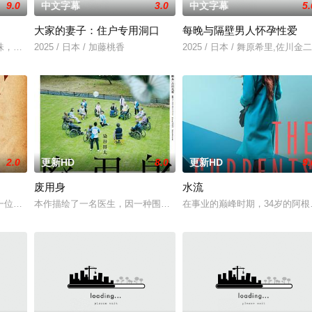
9.0
中文字幕
3.0
中文字幕
5.
大家的妻子：住户专用洞口
每晚与隔壁男人怀孕性爱
京》电影的念头，在说服主编姚松、老乡韩战、二房东杨小强加入后，一路曲折
珠，车旭向职场后辈龙宇夫妇建议来一场情侣旅行，龙宇妻子志娟虽然不喜欢这
2025 / 日本 / 加藤桃香
2025 / 日本 / 舞原希里,佐川金二
2.0
更新HD
8.0
更新HD
9.
废用身
水流
一位小镇女子向疏远的哥哥借了钱，独自一人踏上穿越西德克萨斯州的旅程，寻
本作描绘了一名医生，因一种围绕“废用身”——因瘫痪等原因已无恢
在事业的巅峰时期，34岁的阿