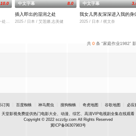
10.0
中文字幕
8.0
中文字幕
3.
插入即出的湿润之处
我女儿男友深深进入我的身
o
一处著名妓院叫做玉美香，当时各种大小官员乃至普通百姓都会光顾此地，妓院
2025 / 日本 / 艾莲娜,志美健
2025 / 日本 / 梶文奈
共
0
条 “家庭作业1982” 
S订阅
百度蜘蛛
神马爬虫
搜狗蜘蛛
奇虎地图
谷歌地图
必应
天堂影视
免费提供热门电影大全、动漫、综艺、高清VIP电视剧全集在线观看
Copyright © 2022 sczzljy.com All Rights Reserved
冀ICP备06307983号