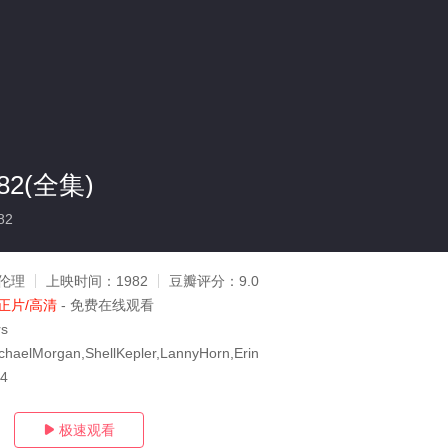
2(全集)
82
伦理
上映时间：
1982
豆瓣评分：
9.0
正片/高清
- 免费在线观看
rs
ichaelMorgan,ShellKepler,LannyHorn,Erin
24
极速观看
