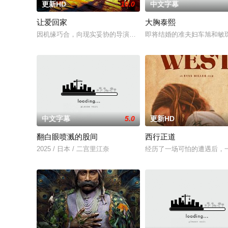
更新HD
10.0
中文字幕
让爱回家
大胸泰熙
因机缘巧合，向现实妥协的导演朱达仁萌生拍一部《河南人在北
即将结婚的准夫妇车旭和敏
中文字幕
5.0
更新HD
翻白眼喷溅的股间
西行正道
2025 / 日本 / 二宫里江奈
经历了一场可怕的遭遇后，