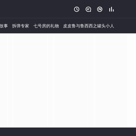




故事
拆弹专家
七号房的礼物
皮皮鲁与鲁西西之罐头小人