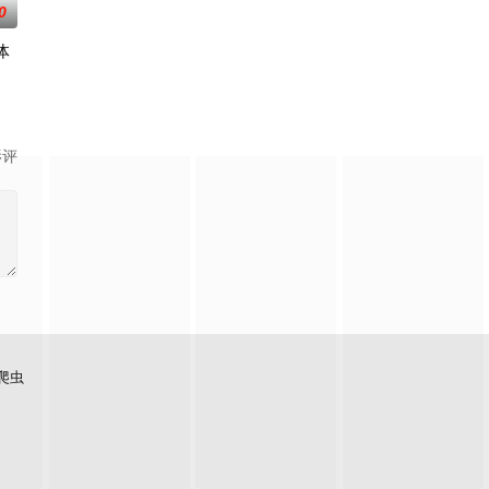
0
体
中一个名妓玉美，深得许多男人喜欢
影评
爬虫