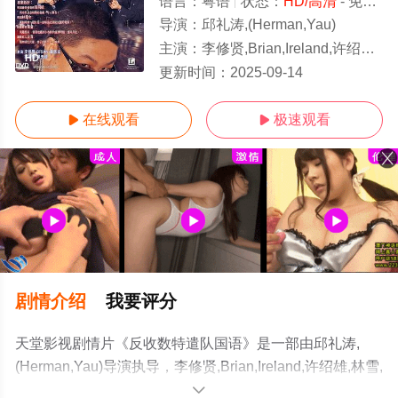
语言：
粤语
状态：
HD/高清
- 免费在线观看
导演：
邱礼涛,(Herman,Yau)
主演：
李修贤,Brian,Ireland,许绍雄,林雪,冯克安
HD
更新时间：
2025-09-14
在线观看
极速观看


剧情介绍
我要评分
天堂影视剧情片《反收数特遣队国语》是一部由邱礼涛,
(Herman,Yau)导演执导，李修贤,Brian,Ireland,许绍雄,林雪,
冯克安等演员精彩演绎的中国香港电影，手机免费观看高
