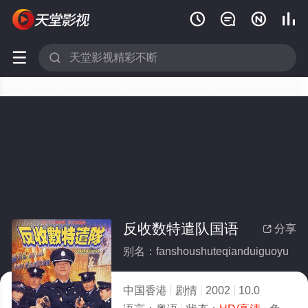






反收数特遣队国语
分享

别名：fanshoushuteqianduiguoyu
中国香港
剧情
2002
10.0