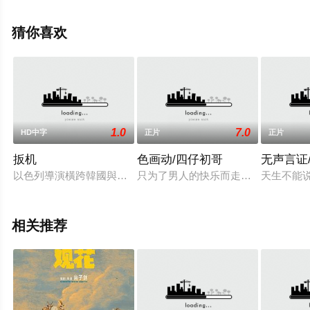
清未删减完整版电影大全就上天堂电影网，更多相关信息
可移步至豆瓣电影、电视猫或剧情网等平台了解。
猜你喜欢
1.0
7.0
HD中字
正片
正片
扳机
色画动/四仔初哥
无声言证
以色列導演橫跨韓國與台灣拍攝。神秘熟男回到韓國的家鄉，和
只为了男人的快乐而走的路？本片展
天生不能说
相关推荐