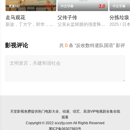
8.0
3.0
更新HD
中文字幕
中文字幕
走马观花
父传子传
分拣垃圾
新波，丁大宁，郭华，程一木他们毕业于同一所大学。他们和很
父亲从监狱膜的强度释放，并在六年内回国
2025 / 
影视评论
共
0
条 “反收数特遣队国语” 影评
天堂影视
免费提供热门电影大全、动漫、综艺、高清VIP电视剧全集在线
观看
Copyright © 2022 sczzljy.com All Rights Reserved
冀ICP备06307983号