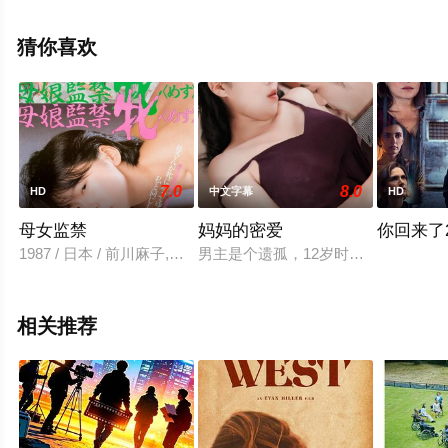
更多相关信息可移步至豆瓣电影、电视猫或剧情网等平台
了解。
猜你喜欢
7.0
8.0
HD
中文字幕
HD
母女监禁
妈妈的密爱
你回来了2
1987 / 日本 / 前川麻子,加藤善博,かがみ愛
男主是个遗孤，12岁时被好心人收养
相关推荐