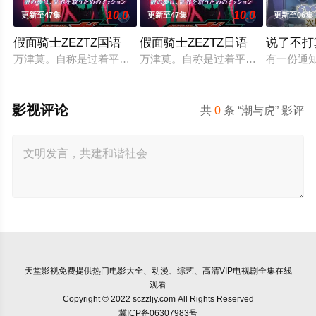
10.0
10.0
更新至47集
更新至47集
更新至06集
假面骑士ZEZTZ国语
假面骑士ZEZTZ日语
说了不打
万津莫。自称是过着平淡无奇的日常生活的普通好青年，但凭借
万津莫。自称是过着平淡无奇的日常
有一份通
影视评论
共
0
条 “潮与虎” 影评
天堂影视
免费提供热门电影大全、动漫、综艺、高清VIP电视剧全集在线
观看
Copyright © 2022 sczzljy.com All Rights Reserved
冀ICP备06307983号