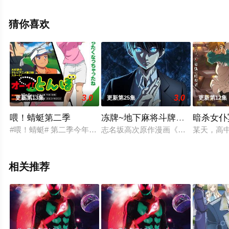
整版动漫全集就上天堂电影网，更多相关信息可移步至豆
瓣动漫、电视猫或剧情网等平台了解。
猜你喜欢
3.0
3.0
更新第13集
更新第25集
更新第12集
喂！蜻蜓第二季
冻牌~地下麻将斗牌录~动画版
暗杀女仆
#喂！蜻蜓# 第二季今年秋季播出
志名坂高次原作漫画《冻牌~地下麻
某天，高
相关推荐