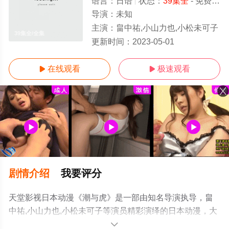
语言：
日语
状态：
39集全
- 免费在线观看
导演：
未知
主演：
畠中祐,小山力也,小松未可子
39集全/全集
更新时间：
2023-05-01
在线观看
极速观看


剧情介绍
我要评分
天堂影视日本动漫《潮与虎》是一部由知名导演执导，畠
中祐,小山力也,小松未可子等演员精彩演绎的日本动漫，大
结局剧情已揭晓（39集全），手机免费观看高清未删减完
