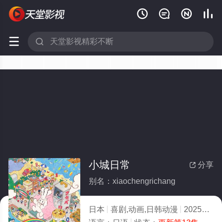






小城日常
分享

别名：xiaochengrichang
日本
喜剧,动画,日韩动漫
2025
1.0