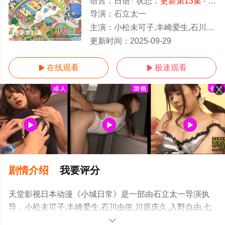
语言：
日语
状态：
更新第13集
- 免费在线观看
导演：
石立太一
主演：
小松未可子,丰崎爱生,石川由依,川原庆久,入野自由,七濑彩夏,田所梓,和久井优,子安武人,浅野真弓,大桥
更新第13集
更新时间：
2025-09-29
在线观看
极速观看


剧情介绍
我要评分
天堂影视日本动漫《小城日常》是一部由石立太一导演执
导，小松未可子,丰崎爱生,石川由依,川原庆久,入野自由,七
濑彩夏,田所梓,和久井优,子安武人,浅野真弓,大桥贤一郎,猪
