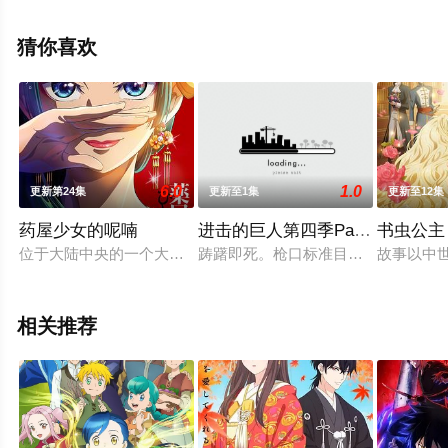
股慧士,林鼓子,福岛晴菜,天麻优希,宫崎游,铃木崚汰,山本和
臣,水内清光,后藤邑子,土门仁,福山润,金子诚,高坂笃志,大塚
猜你喜欢
芳忠等演员精彩演绎的日本动漫，手机免费观看高清未删
减完整版动漫全集就上天堂电影网，更多相关信息可移步
至豆瓣动漫、电视猫或剧情网等平台了解。
6.0
1.0
更新第24集
更新至1集
更新至12集
药屋少女的呢喃
进击的巨人第四季Part3
书虫公主
位于大陆中央的一个大国。那个国家皇帝的妃子们住的后宫中有
踌躇即死。枪口标准目标，扣下扳机
故事以中
相关推荐