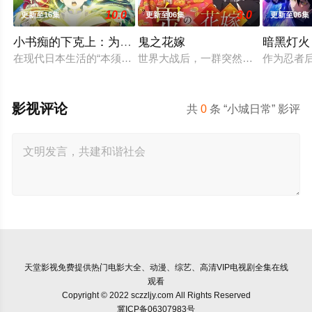
10.0
3.0
更新至16集
更新至06集
更新至06集
小书痴的下克上：为了成为图书管理员不择手段！第四季
鬼之花嫁
暗黑灯火
在现代日本生活的“本须丽乃”，在决定就职于自己所心愿的图书
世界大战后，一群突然现身的妖怪帮助
作为忍者
影视评论
共
0
条 “小城日常” 影评
天堂影视
免费提供热门电影大全、动漫、综艺、高清VIP电视剧全集在线
观看
Copyright © 2022 sczzljy.com All Rights Reserved
冀ICP备06307983号