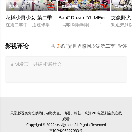
3.0
7.0
更新至07集
更新至08集
更新至06集
花样少男少女 第二季
BanGDream!YUME∞MITA
文豪野犬
在第二季中，通过修学旅行和舞会等在原作中广受欢迎的篇章，
「哔呀啊啊啊啊——！！！」为了乐
欢迎来到
影视评论
共
0
条 “异世界悠闲农家第二季” 影评
天堂影视
免费提供热门电影大全、动漫、综艺、高清VIP电视剧全集在线
观看
Copyright © 2022 sczzljy.com All Rights Reserved
冀ICP备06307983号